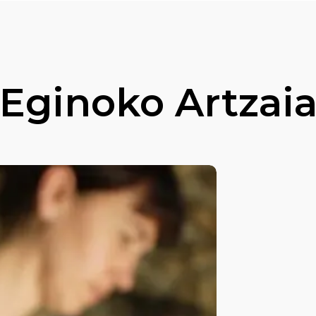
Eginoko Artzai