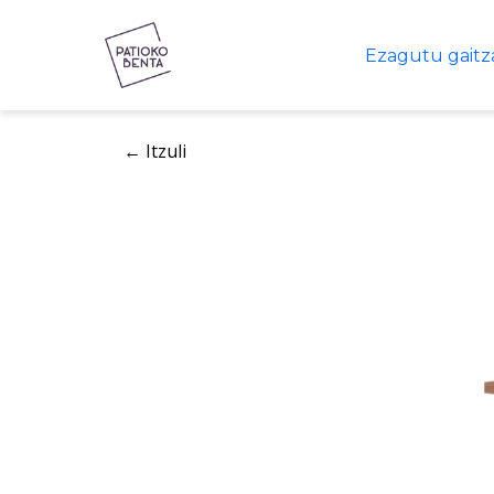
Ezagutu gaitz
← Itzuli