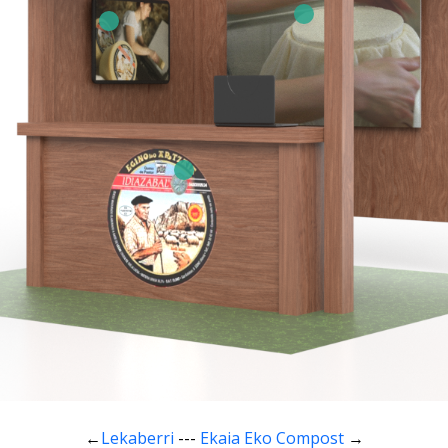
←
Lekaberri
---
Ekaia Eko Compost
→