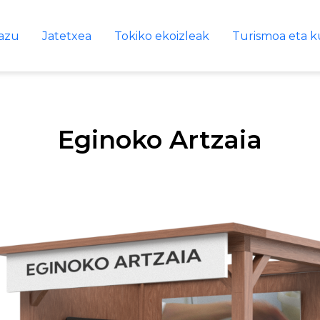
azu
Jatetxea
Tokiko ekoizleak
Turismoa eta k
Eginoko Artzaia