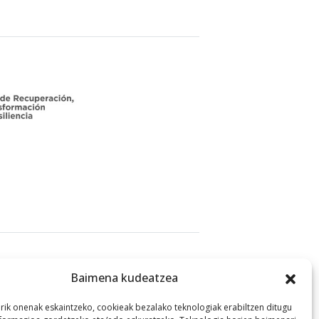
Legala
Baimena kudeatzea
Pribatutasun-
arik onenak eskaintzeko, cookieak bezalako teknologiak erabiltzen ditugu