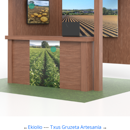
←
Ekiolio
---
Txus Gruzeta Artesanía
→