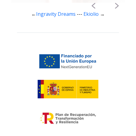
←
Ingravity Dreams
---
Ekiolio
→